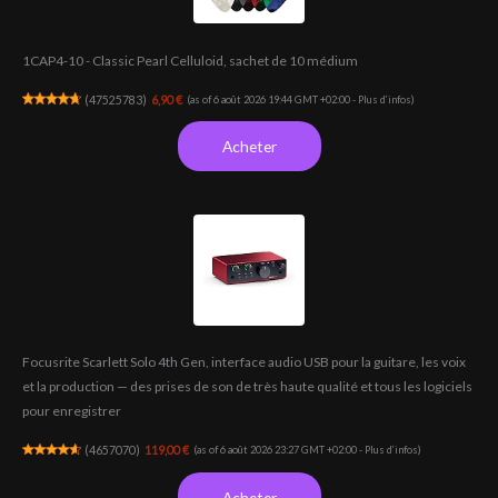
1CAP4-10 - Classic Pearl Celluloid, sachet de 10 médium
(
47525783
)
6,90 €
(as of 6 août 2026 19:44 GMT +02:00 -
Plus d’infos
)
Acheter
Focusrite Scarlett Solo 4th Gen, interface audio USB pour la guitare, les voix
et la production — des prises de son de très haute qualité et tous les logiciels
pour enregistrer
(
4657070
)
119,00 €
(as of 6 août 2026 23:27 GMT +02:00 -
Plus d’infos
)
Acheter