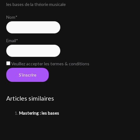
les bases de la théorie musicale
e
r
Nom*
c
h
e
Email*
r
Veuillez accepter les termes & conditions
:
Articles similaires
Mastering : les bases