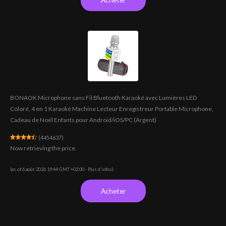
BONAOK Microphone sans Fil Bluetooth Karaoké avec Lumières LED
Coloré, 4 en 1 Karaoké Machine Lecteur Enregistreur Portable Microphone,
Cadeau de Noël Enfants pour Android/iOS/PC (Argent)
(
4454637
)
Now retrieving the price.
(as of 6 août 2026 19:44 GMT +02:00 -
Plus d’infos
)
Acheter