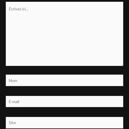
Écrivez
ici…
Nom
E-
mail
Site