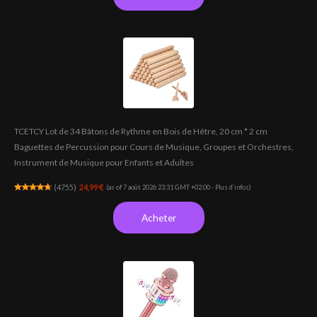
TCETCY Lot de 34 Bâtons de Rythme en Bois de Hêtre, 20 cm * 2 cm
Baguettes de Percussion pour Cours de Musique, Groupes et Orchestres,
Instrument de Musique pour Enfants et Adultes
(
4755
)
24,99 €
(as of 7 août 2026 23:31 GMT +02:00 -
Plus d’infos
)
Acheter