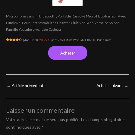
Microphone Sans Fil Bluetooth , Portable Karaoké Micro Haut-Parleur Avec
LumièRe, Pour Enfants/Adultes Chanter Club Noël Anniversaire Soiree
Famille Youtube Live, Idée Cadeau
(
4453710
)
20,99 €
(as of 7 août 2026 19:51 GMT +02:00 -
Plus d’infos
)
Acheter
←
Article précédent
Article suivant
→
Laisser un commentaire
Votre adresse e-mail ne sera pas publiée.
Les champs obligatoires
sont indiqués avec
*