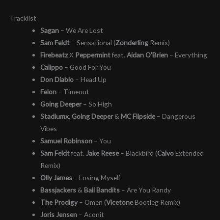
Tracklist
Sagan
– We Are Lost
Sam Feldt
– Sensational (
Zonderling
Remix)
Firebeatz
X
Peppermint
feat.
Aidan O’Brien
– Everything
Calippo
– Good For You
Don Diablo
– Head Up
Felon
– Timeout
Going Deeper
– So High
Stadiumx
,
Going Deeper
&
MC Flipside
– Dangerous
Vibes
Samuel Robinson
– You
Sam Feldt
feat.
Jake Reese
– Blackbird (
Calvo
Extended
Remix)
Olly James
– Losing Myself
Bassjackers
&
Bali Bandits
– Are You Randy
The Prodigy
– Omen (
Vicetone
Bootleg Remix)
Joris Jensen
– Aconit