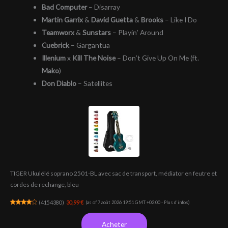
Bad Computer
– Disarray
Martin Garrix
&
David Guetta
&
Brooks
– Like I Do
Teamworx
&
Sunstars
– Playin’ Around
Cuebrick
– Gargantua
Illenium
x
Kill The Noise
– Don’t Give Up On Me (ft.
Mako
)
Don Diablo
– Satellites
TIGER Ukulélé soprano 2501-BL avec sac de transport, médiator en feutre et
cordes de rechange, bleu
(
4154380
)
30,99 €
(as of 7 août 2026 19:51 GMT +02:00 -
Plus d’infos
)
Acheter